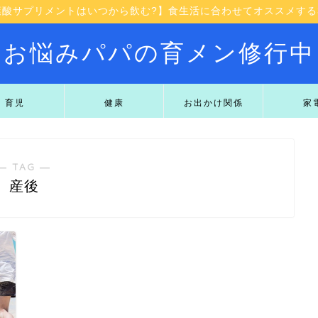
葉酸サプリメントはいつから飲む?】食生活に合わせてオススメする3
お悩みパパの育メン修行中
育児
健康
お出かけ関係
家
― TAG ―
産後