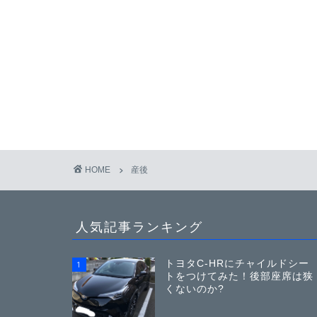
HOME
産後
人気記事ランキング
トヨタC-HRにチャイルドシー
1
トをつけてみた！後部座席は狭
くないのか?