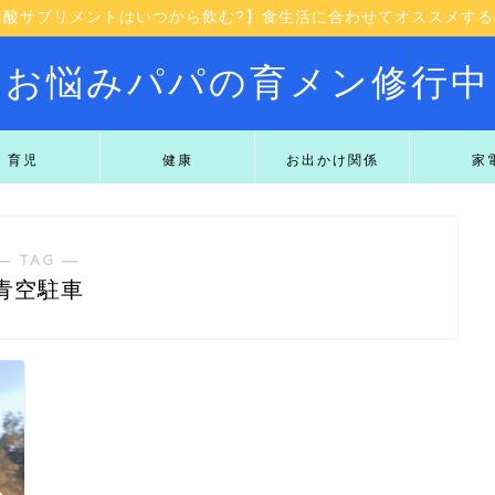
葉酸サプリメントはいつから飲む?】食生活に合わせてオススメする3
お悩みパパの育メン修行中
育児
健康
お出かけ関係
家
― TAG ―
青空駐車