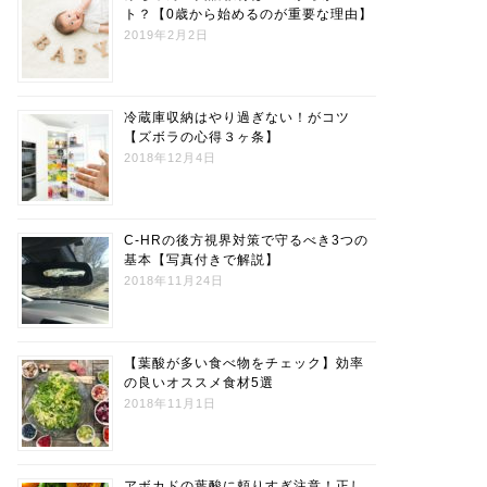
ト？【0歳から始めるのが重要な理由】
2019年2月2日
冷蔵庫収納はやり過ぎない！がコツ
【ズボラの心得３ヶ条】
2018年12月4日
C-HRの後方視界対策で守るべき3つの
基本【写真付きで解説】
2018年11月24日
【葉酸が多い食べ物をチェック】効率
の良いオススメ食材5選
2018年11月1日
アボカドの葉酸に頼りすぎ注意！正し