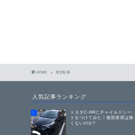
HOME
青空駐車
人気記事ランキング
トヨタC-HRにチャイルドシー
1
トをつけてみた！後部座席は狭
くないのか?